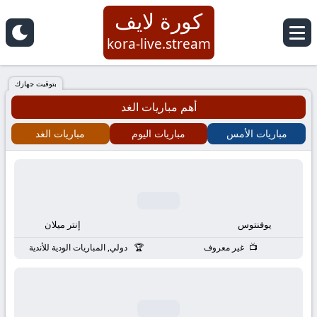
كورة لايف
kora-live.stream
بتوقيت جهازك
أهم مباريات الغد
مباريات الأمس
مباريات اليوم
مباريات الغد
يوفنتوس
إنتر ميلان
غير معروف
دولي, المباريات الودية للأندية