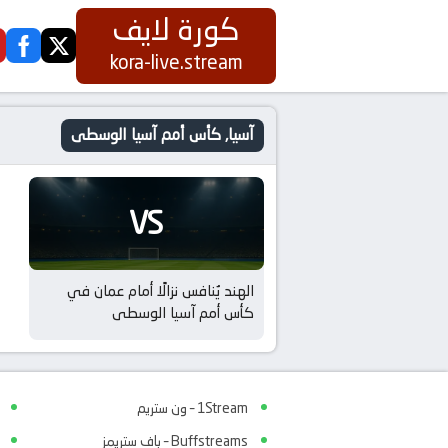
كورة لايف
ook
twitter
kora-live.stream
آسيا, كأس أمم آسيا الوسطى
VS
الهند يُنافس نزالًا أمام عمان في
كأس أمم آسيا الوسطى
1Stream – ون ستريم
Buffstreams – باف ستريمز