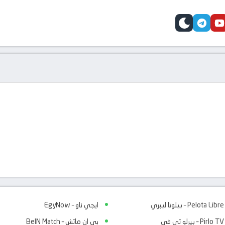
telegram
skin
youtube
faceb
Pelota Libre – بيلوتا ليبري
ايجي ناو – EgyNow
Pirlo TV – بيرلو تي في
بي ان ماتش – BeIN Match