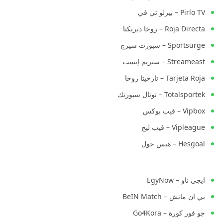
Pirlo TV – بيرلو تي في
Roja Directa – روخا ديريكتا
Sportsurge – سبورت سيرج
Streameast – ستريم إيست
Tarjeta Roja – تارخيتا روخا
Totalsportek – توتال سبورتك
Vipbox – فيب بوكس
Vipleague – فيب ليج
Hesgoal – هيس جول
ايجي ناو – EgyNow
بي ان ماتش – BeIN Match
جو فور كورة – Go4Kora