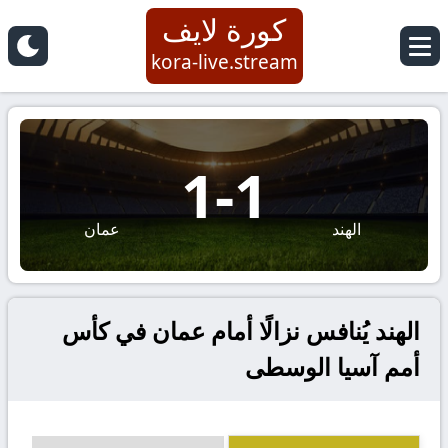
كورة لايف
kora-live.stream
1
-
1
الهند
عمان
الهند يُنافس نزالًا أمام عمان في كأس
أمم آسيا الوسطى