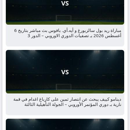
VS
مباراة ريد بول سالزبورغ و أيه.أي. بافوس بث مباشر بتاريخ 6
أغسطس 2026 بـ تصفيات الدوري الاوروبي – الدور 3
VS
دينامو كييف يبحث عن انتصار ثمين على كارباغ اغدام في قمة
نارية بـ دوري المؤتمر الأوروبي – الجولة التأهيلية الثالثة