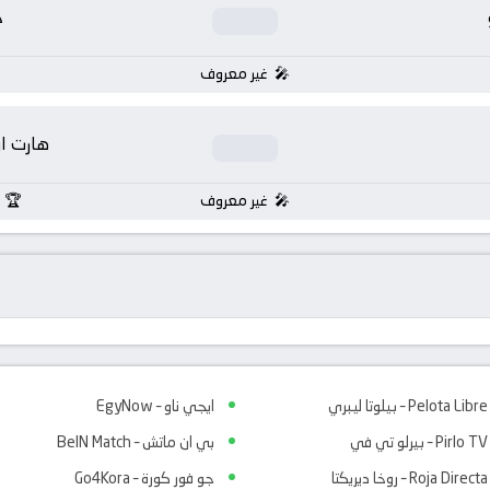
خ
غير معروف
هارت او
غير معروف
Pelota Libre – بيلوتا ليبري
ايجي ناو – EgyNow
Pirlo TV – بيرلو تي في
بي ان ماتش – BeIN Match
Roja Directa – روخا ديريكتا
جو فور كورة – Go4Kora