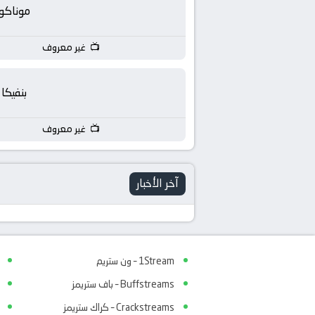
بث
موناكو
مباشر
غير معروف
جوال
بنفيكا
kora
غير معروف
live
آخر الأخبار
1Stream – ون ستريم
Buffstreams – باف ستريمز
Crackstreams – كراك ستريمز