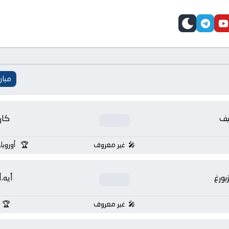
telegram
skin
youtube
faceb
مبار
يف
كار
غير معروف
أوروبا
بورغ
أيه.
غير معروف