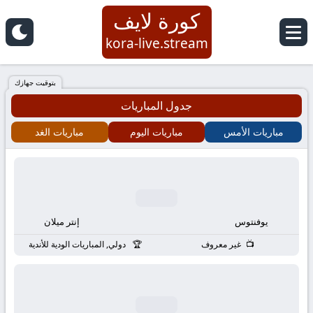
كورة لايف
كورة
kora-live.stream
لايف
بتوقيت جهازك
جدول المباريات
|
مباريات الأمس
مباريات اليوم
مباريات الغد
koora
live
|
يوفنتوس
إنتر ميلان
مباريات
غير معروف
دولي, المباريات الودية للأندية
اليوم