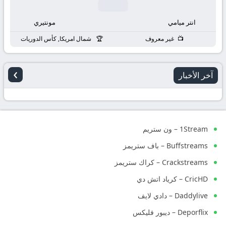
انتر ميامي
مونتيري
غير معروف
شمال امريكا, كأس الدوريات
›
آخر الأخبار
1Stream – ون ستريم
Buffstreams – باف ستريمز
Crackstreams – كراك ستريمز
CricHD – كرياد اتش دي
Daddylive – دادي لايف
Deporflix – ديبور فليكس