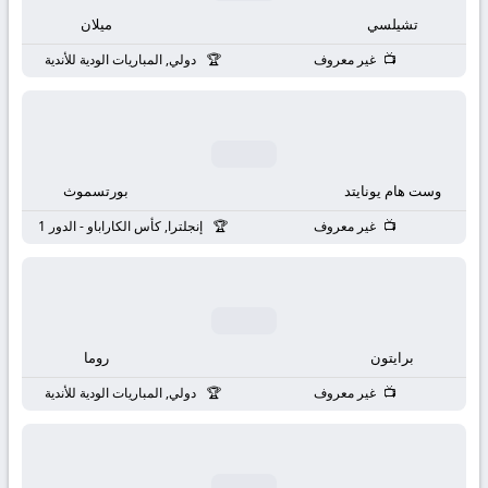
بث
تشيلسي
ميلان
مباشر
غير معروف
دولي, المباريات الودية للأندية
جوال
kora
وست هام يونايتد
بورتسموث
live
غير معروف
إنجلترا, كأس الكاراباو - الدور 1
برايتون
روما
غير معروف
دولي, المباريات الودية للأندية