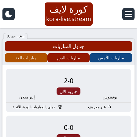
كورة لايف
كورة
kora-live.stream
لايف
بتوقيت جهازك
جدول المباريات
|
مباريات الأمس
مباريات اليوم
مباريات الغد
koora
live
2
-
0
|
جارية الان
يوفنتوس
إنتر ميلان
مباريات
غير معروف
دولي, المباريات الودية للأندية
اليوم
0
-
0