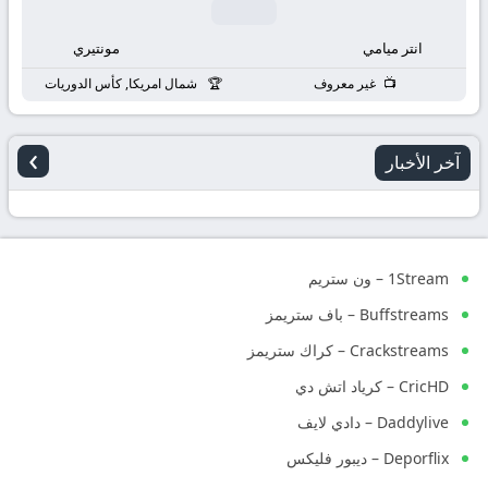
انتر ميامي
مونتيري
غير معروف
شمال امريكا, كأس الدوريات
›
آخر الأخبار
1Stream – ون ستريم
Buffstreams – باف ستريمز
Crackstreams – كراك ستريمز
CricHD – كرياد اتش دي
Daddylive – دادي لايف
Deporflix – ديبور فليكس