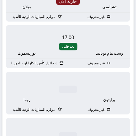
بث
جارية الان
تشيلسي
ميلان
مباشر
غير معروف
دولي, المباريات الودية للأندية
جوال
17:00
kora
بعد قليل
وست هام يونايتد
بورتسموث
live
غير معروف
إنجلترا, كأس الكاراباو - الدور 1
برايتون
روما
غير معروف
دولي, المباريات الودية للأندية