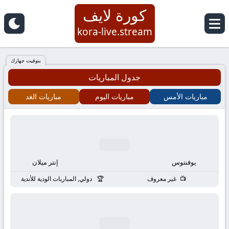
كورة لايف
كورة
kora-live.stream
لايف
بتوقيت جهازك
جدول المباريات
|
مباريات الأمس
مباريات اليوم
مباريات الغد
koora
live
|
يوفنتوس
إنتر ميلان
مباريات
غير معروف
دولي, المباريات الودية للأندية
اليوم