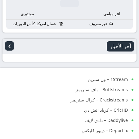
انتر ميامي
مونتيري
غير معروف
شمال امريكا, كأس الدوريات
›
آخر الأخبار
1Stream – ون ستريم
Buffstreams – باف ستريمز
Crackstreams – كراك ستريمز
CricHD – كرياد اتش دي
Daddylive – دادي لايف
Deporflix – ديبور فليكس