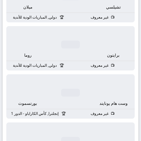
بث
تشيلسي
ميلان
مباشر
غير معروف
دولي, المباريات الودية للأندية
جوال
kora
برايتون
روما
live
غير معروف
دولي, المباريات الودية للأندية
وست هام يونايتد
بورتسموث
غير معروف
إنجلترا, كأس الكاراباو - الدور 1