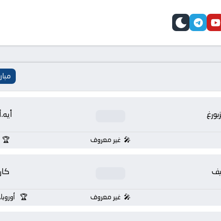
telegram
skin
youtube
faceb
مبار
بورغ
أيه.
غير معروف
يف
كار
غير معروف
أوروبا