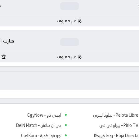
خ
غير معروف
هارت او
غير معروف
Pelota Libre – بيلوتا ليبري
ايجي ناو – EgyNow
Pirlo TV – بيرلو تي في
بي ان ماتش – BeIN Match
Roja Directa – روخا ديريكتا
جو فور كورة – Go4Kora