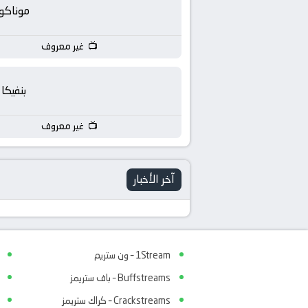
بث
موناكو
مباشر
غير معروف
جوال
بنفيكا
kora
غير معروف
live
آخر الأخبار
1Stream – ون ستريم
Buffstreams – باف ستريمز
Crackstreams – كراك ستريمز