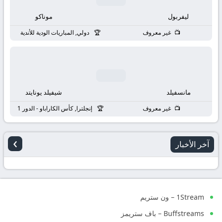
ليفربول
موناكو
غير معروف
دولي, المباريات الودية للأندية
مانسفيلد
شيفيلد يونايتد
غير معروف
إنجلترا, كأس الكاراباو - الدور 1
›
آخر الأخبار
1Stream – ون ستريم
Buffstreams – باف ستريمز