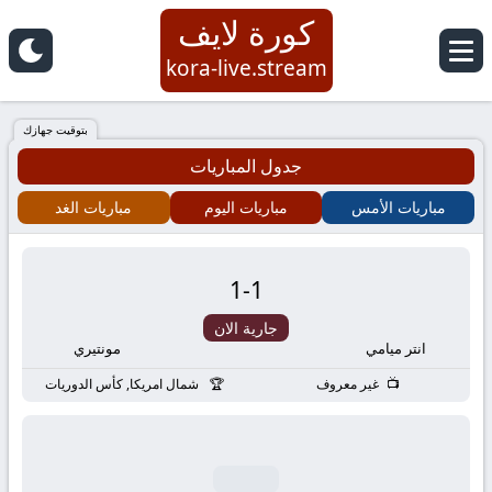
كورة لايف
كورة
kora-live.stream
لايف
بتوقيت جهازك
جدول المباريات
|
مباريات الأمس
مباريات اليوم
مباريات الغد
koora
live
1
-
1
|
جارية الان
انتر ميامي
مونتيري
مباريات
غير معروف
شمال امريكا, كأس الدوريات
اليوم