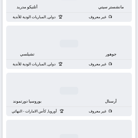
بث
مانشستر سيتي
أتلتيكو مدريد
مباشر
غير معروف
دولي, المباريات الودية للأندية
جوال
kora
جوهور
تشيلسي
live
غير معروف
دولي, المباريات الودية للأندية
أرسنال
بوروسيا دورتموند
غير معروف
أوروبا, كأس الامارات - النهائي