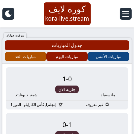
كورة لايف
كورة
kora-live.stream
لايف
بتوقيت جهازك
جدول المباريات
|
مباريات الأمس
مباريات اليوم
مباريات الغد
koora
live
1
-
0
|
جارية الان
مانسفيلد
شيفيلد يونايتد
مباريات
غير معروف
إنجلترا, كأس الكاراباو - الدور 1
اليوم
0
-
1