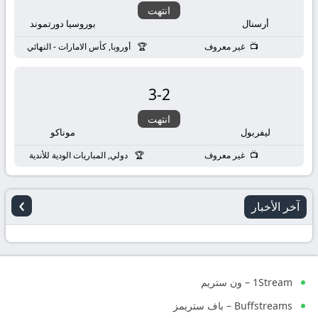
انتهت
أرسنال
بوروسيا دورتموند
غير معروف
أوروبا, كأس الامارات - النهائي
3
-
2
انتهت
ليفربول
موناكو
غير معروف
دولي, المباريات الودية للأندية
›
آخر الأخبار
1Stream – ون ستريم
Buffstreams – باف ستريمز