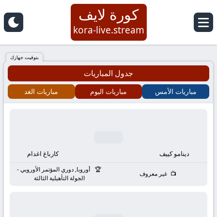
كورة لايف
كورة
kora-live.stream
لايف
بتوقيت جهازك
جدول المباريات
|
مباريات الأمس
مباريات اليوم
مباريات الغد
koora
live
|
دينامو كييف
كارباغ اغدام
مباريات
أوروبا, دوري المؤتمر الأوروبي -
غير معروف
الجولة التأهيلية الثالثة
اليوم