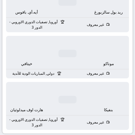
بث
ريد بول سالزبورغ
أيه.أي. بافوس
مباشر
أوروبا, تصفيات الدوري الاوروبي -
غير معروف
جوال
الدور 3
kora
live
موناكو
خيتافي
غير معروف
دولي, المباريات الودية للأندية
بنفيكا
هارت اوف ميدلوثيان
أوروبا, تصفيات الدوري الاوروبي -
غير معروف
الدور 3