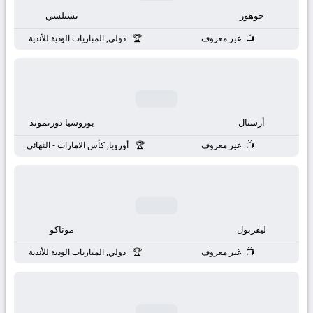
بث
جوهور
تشيلسي
مباشر
غير معروف
دولي, المباريات الودية للأندية
جوال
kora
أرسنال
بوروسيا دورتموند
live
غير معروف
أوروبا, كأس الامارات - النهائي
ليفربول
موناكو
غير معروف
دولي, المباريات الودية للأندية