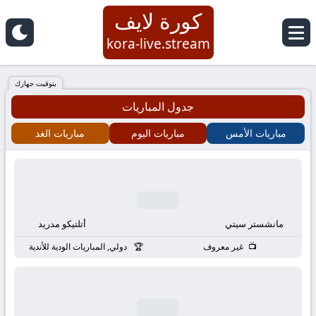
كورة لايف
كورة
kora-live.stream
لايف
بتوقيت جهازك
جدول المباريات
|
مباريات الأمس
مباريات اليوم
مباريات الغد
koora
live
|
مانشستر سيتي
أتلتيكو مدريد
مباريات
غير معروف
دولي, المباريات الودية للأندية
اليوم