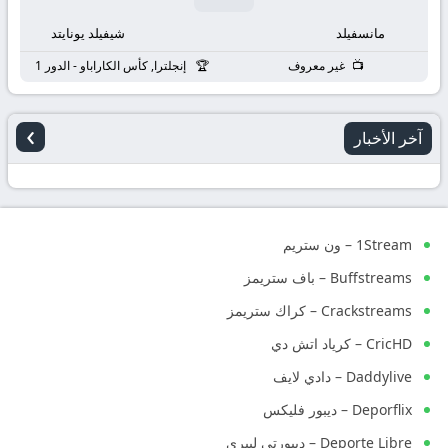
مانسفيلد
شيفيلد يونايتد
غير معروف
إنجلترا, كأس الكاراباو - الدور 1
›
آخر الأخبار
1Stream – ون ستريم
Buffstreams – باف ستريمز
Crackstreams – كراك ستريمز
CricHD – كرياد اتش دي
Daddylive – دادي لايف
Deporflix – ديبور فليكس
Deporte Libre – ديبورتي ليبري