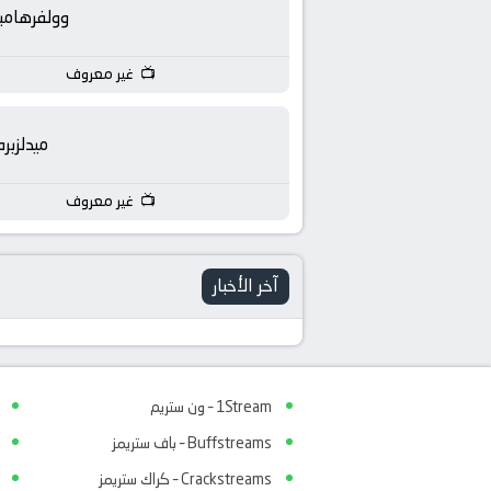
بث
وولفرهامب
مباشر
غير معروف
جوال
ميدلزبره
kora
غير معروف
live
آخر الأخبار
1Stream – ون ستريم
Buffstreams – باف ستريمز
Crackstreams – كراك ستريمز