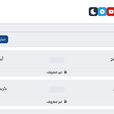
telegram
skin
youtube
faceb
مبار
نخ
أس
غير معروف
كريس
غير معروف