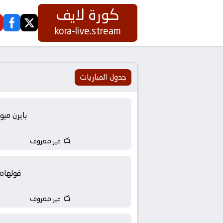
كورة لايف
ook
twitter
كورة
kora-live.stream
لايف
|
جدول المباريات
koora
بايرن ميو
live
غير معروف
|
مباريات
فولهام
اليوم
غير معروف