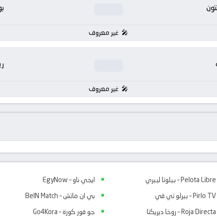
تون
بو
غير معروف
ر
غير معروف
Pelota Libre – بيلوتا ليبري
ايجي ناو – EgyNow
Pirlo TV – بيرلو تي في
بي ان ماتش – BeIN Match
Roja Directa – روخا ديريكتا
جو فور كورة – Go4Kora