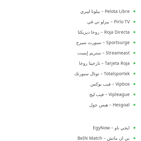
Pelota Libre – بيلوتا ليبري
Pirlo TV – بيرلو تي في
Roja Directa – روخا ديريكتا
Sportsurge – سبورت سيرج
Streameast – ستريم إيست
Tarjeta Roja – تارخيتا روخا
Totalsportek – توتال سبورتك
Vipbox – فيب بوكس
Vipleague – فيب ليج
Hesgoal – هيس جول
ايجي ناو – EgyNow
بي ان ماتش – BeIN Match