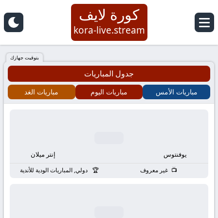
كورة لايف
كورة
kora-live.stream
لايف
بتوقيت جهازك
جدول المباريات
|
مباريات الأمس
مباريات اليوم
مباريات الغد
koora
live
|
يوفنتوس
إنتر ميلان
مباريات
غير معروف
دولي, المباريات الودية للأندية
اليوم