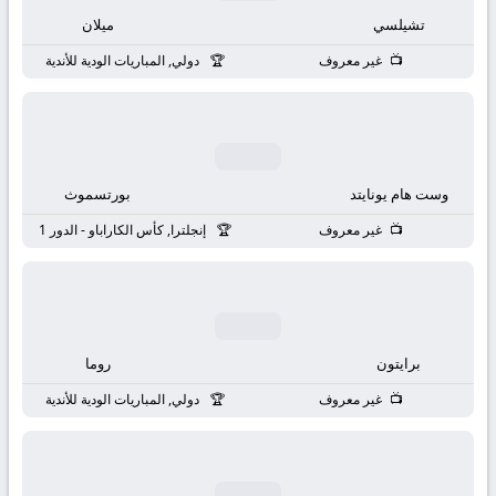
بث
تشيلسي
ميلان
مباشر
غير معروف
دولي, المباريات الودية للأندية
جوال
kora
وست هام يونايتد
بورتسموث
live
غير معروف
إنجلترا, كأس الكاراباو - الدور 1
برايتون
روما
غير معروف
دولي, المباريات الودية للأندية