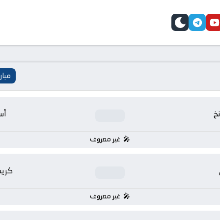
telegram
skin
youtube
faceb
مبار
نخ
أس
غير معروف
كريس
غير معروف