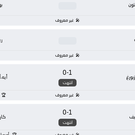
تون
بو
غير معروف
ر
غير معروف
0
-
1
بورغ
أيه.
انتهت
غير معروف
0
-
1
يف
كار
انتهت
غير معروف
أوروبا