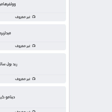
بث
وولفرهامب
مباشر
غير معروف
جوال
ميدلزبره
kora
غير معروف
live
ريد بول سالز
غير معروف
دينامو كي
غير معروف