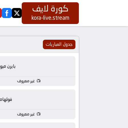
كورة لايف
ook
twitter
كورة
kora-live.stream
لايف
|
جدول المباريات
koora
بايرن ميو
live
غير معروف
|
مباريات
فولهام
اليوم
غير معروف