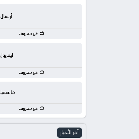
بث
مباشر
أرسنال
جوال
غير معروف
kora
ليفربول
live
غير معروف
مانسفيل
غير معروف
آخر الأخبار