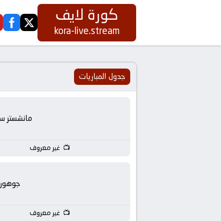
كورة لايف
ook
twitter
كورة
kora-live.stream
لايف
|
جدول المباريات
koora
مانشستر س
live
|
غير معروف
مباريات
جوهور
اليوم
غير معروف