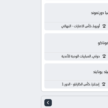
يا دورتموند
أوروبا, كأس الامارات - النهائي
وناكو
دولي, المباريات الودية للأندية
لد يونايتد
إنجلترا, كأس الكاراباو - الدور 1
›