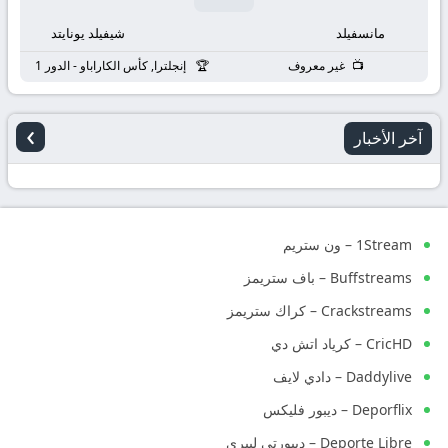
مانسفيلد
شيفيلد يونايتد
غير معروف
إنجلترا, كأس الكاراباو - الدور 1
›
آخر الأخبار
1Stream – ون ستريم
Buffstreams – باف ستريمز
Crackstreams – كراك ستريمز
CricHD – كرياد اتش دي
Daddylive – دادي لايف
Deporflix – ديبور فليكس
Deporte Libre – ديبورتي ليبري