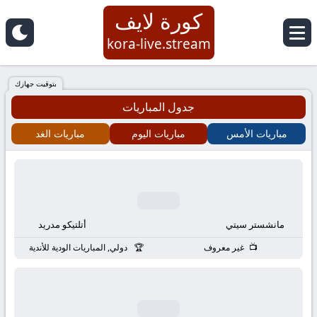
كورة لايف
كورة
kora-live.stream
لايف
بتوقيت جهازك
جدول المباريات
|
مباريات الأمس
مباريات اليوم
مباريات الغد
koora
live
|
مانشستر سيتي
أتلتيكو مدريد
مباريات
غير معروف
دولي, المباريات الودية للأندية
اليوم