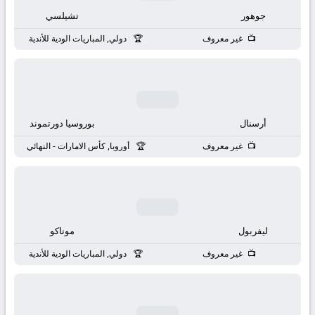
بث
جوهور
تشيلسي
مباشر
غير معروف
دولي, المباريات الودية للأندية
جوال
kora
أرسنال
بوروسيا دورتموند
live
غير معروف
أوروبا, كأس الامارات - النهائي
ليفربول
موناكو
غير معروف
دولي, المباريات الودية للأندية