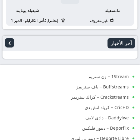
مانسفيلد
شيفيلد يونايتد
غير معروف
إنجلترا, كأس الكاراباو - الدور 1
›
آخر الأخبار
1Stream – ون ستريم
Buffstreams – باف ستريمز
Crackstreams – كراك ستريمز
CricHD – كرياد اتش دي
Daddylive – دادي لايف
Deporflix – ديبور فليكس
Deporte Libre – ديبورتي ليبري