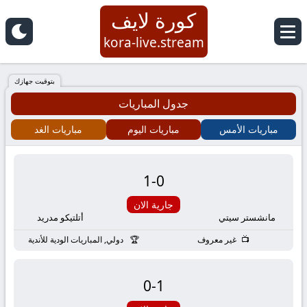
كورة لايف
كورة
kora-live.stream
لايف
بتوقيت جهازك
جدول المباريات
|
مباريات الأمس
مباريات اليوم
مباريات الغد
koora
live
1
-
0
|
جارية الان
مانشستر سيتي
أتلتيكو مدريد
مباريات
غير معروف
دولي, المباريات الودية للأندية
اليوم
0
-
1