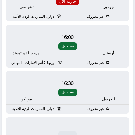
بث
جارية الان
جوهور
تشيلسي
مباشر
غير معروف
دولي, المباريات الودية للأندية
جوال
16:00
kora
بعد قليل
أرسنال
بوروسيا دورتموند
live
غير معروف
أوروبا, كأس الامارات - النهائي
16:30
بعد قليل
ليفربول
موناكو
غير معروف
دولي, المباريات الودية للأندية