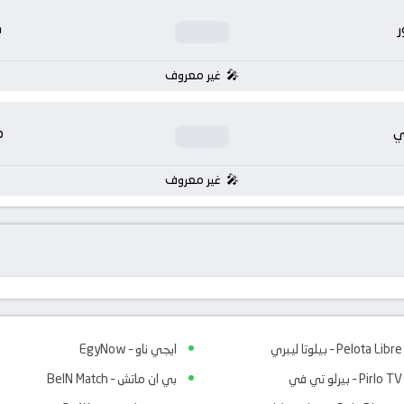
ر
ب
غير معروف
ي
م
غير معروف
Pelota Libre – بيلوتا ليبري
ايجي ناو – EgyNow
Pirlo TV – بيرلو تي في
بي ان ماتش – BeIN Match