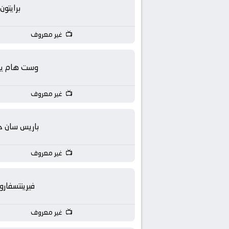
بث
برايتون
مباشر
غير معروف
جوال
وست هام يون
kora
غير معروف
live
باريس سان ج
غير معروف
فيرينتسفار
غير معروف