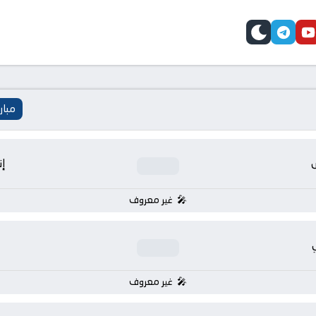
telegram
skin
youtube
faceb
مبار
إن
غير معروف
غير معروف