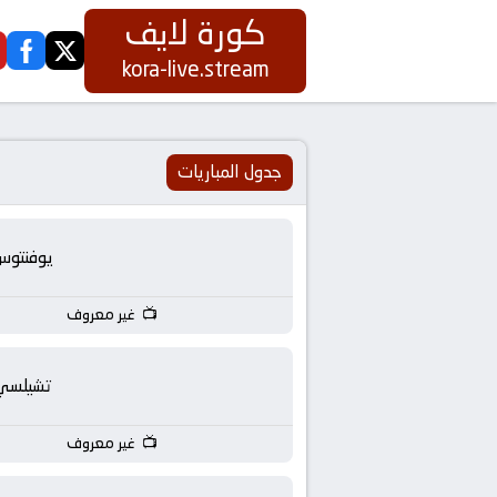
كورة لايف
ook
twitter
كورة
kora-live.stream
لايف
|
جدول المباريات
koora
يوفنتوس
live
غير معروف
|
مباريات
تشيلسي
اليوم
غير معروف