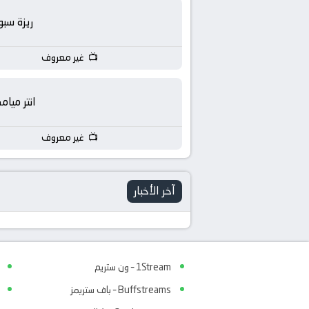
ريزة سبو
غير معروف
انتر ميام
غير معروف
آخر الأخبار
1Stream – ون ستريم
Buffstreams – باف ستريمز