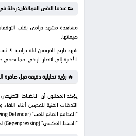
👟 عندما التقى العملاقان: رحلة في د
مشاهدة مشهد درامي يقلب التوقعات ا
هيمنتها.
شهد تاريخ الفريقين ليلة درامية لا ت
الأخيرة إلى انتصار تاريخي، مما يضفي صب
🔥 رؤية تحليلية دقيقة قبل صافرة الب
يؤكد المحللون أن الانضباط التكتيكي 
التدخلات الفنية للمدربين أثناء اللقا
“الضغط العكسي” (Gegenpressing) لحظة فقدان الكرة لمنع الخصم من شن هجمات مرتدة.