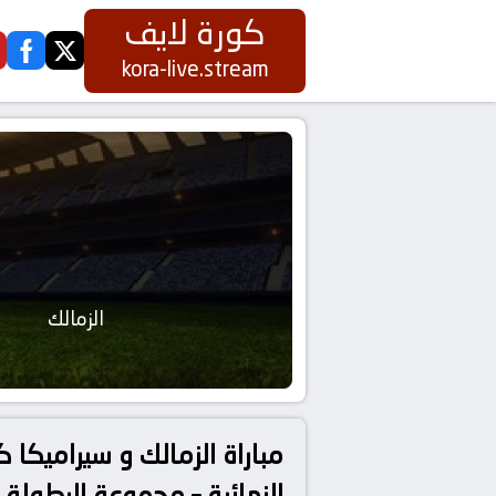
كورة لايف
ook
twitter
kora-live.stream
الزمالك
النهائية – مجموعة البطولة