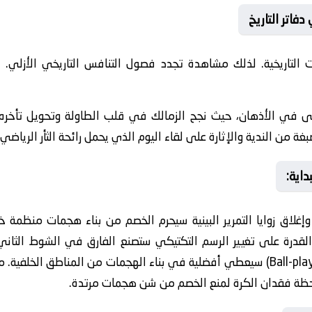
فاتر التاريخ
لتاريخية. لذلك مشاهدة تجدد فصول التنافس التاريخي الأزلي. 
ُنسى في الأذهان، حيث نجح الزمالك في قلب الطاولة وتحويل تأخره 
غة من الندية والإثارة على لقاء اليوم الذي يحمل رائحة الثأر الرياضي.
داية:
وإغلاق زوايا التمرير البينية سيحرم الخصم من بناء هجمات منظمة خ
ء والقدرة على تغيير الرسم التكتيكي ستصنع الفارق في الشوط الثان
“المدافع الصانع للعب” (Ball-playing Defender) سيعطي أفضلية في بناء الهجمات من ا