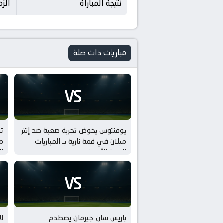
نتيجة المباراة
الزمالك 1 - 0
مباريات ذات صلة
VS
يوفنتوس يخوض تجربة صعبة ضد إنتر
ت
ميلان في قمة نارية بـ المباريات
مي
الودية للأندية
ال
VS
باريس سان جيرمان يصطدم
لا