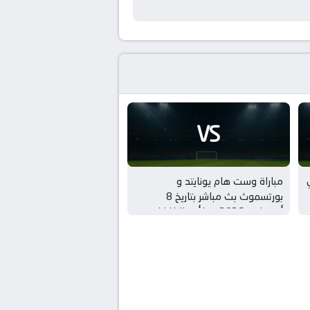
VS
مباراة وست هام يونايتد و
بورتسموث بث مباشر بتاريخ 8
أغسطس 2026 بـ كأس الكاراباو –
الدور 1