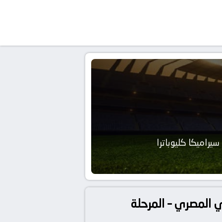
سيراميكا كليوباترا
ليوباترا بث مباشر بتاريخ 20 مايو 2026 بـ الدوري المصري – المرحلة