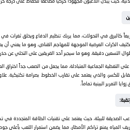
رد على رفع مستويات اللياقة البدنية، حيث يبذل اللاعبون مجهوداً حركيا

في التحولات، مما يربك تنظيم الدفاع ويخلق ثغرات في العمق. وفي س
تكثيف الكرات العرضية الموجهة للمهاجم القناص. وهو ما يعني أن 
افس تحت ضغط دائم طوال التسعين دقيقة. وهو ما سيجبر أحد الفريقي
متبادلة، مما يجعل من الصعب جداً اختراق العمق الدفاعي للفريق. وك
ير القابل للكسر، والذي يعتمد على تقارب الخطوط بصرامة تكتيكية. 
دفاعية محكمة تمنع أي اخترا
🥅 ا
لملاعب الصديقة للبيئة، حيث يعتمد على تقنيات الطاقة المتجددة في 
تصريف المياه يمنع تراكم الأمطار، مما يضمن استمرار اللعب بأعلى ج