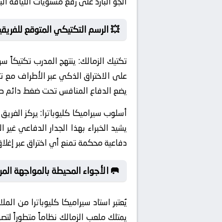
ً مضاعفاً للحفاظ على درجة حرارة الجسم.
 الرسم التكتيكي المتوقع للفريقين
ياق متصل، يركز التكتيك
تكتيك الزمالك:
يعتمد الفريق على هجوم عاصف لا يرحم،
ن على التخلي عن حذره الدفاعي مبكراً.
ما هو متوقع،
أسلوب سيراميكا كليوباترا:
علاوة على ذلك، تطبق المجموعة منظومة
ق عبر إغلاق زوايا التمرير البينية تماماً.
لأجواء المحيطة بالمواجهة المرتقبة:
تشغيل مرافقه الحيوية. وهو ما يعني أن
ودة تكتيكية مهما كانت الظروف الجوية.