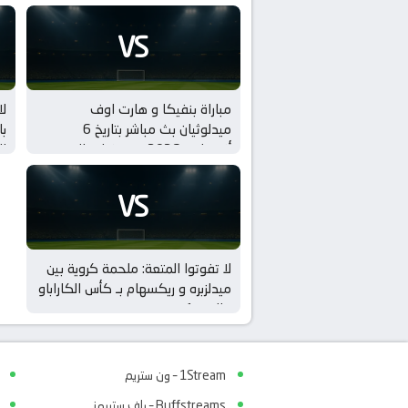
VS
مباراة بنفيكا و هارت اوف
لا
ميدلوثيان بث مباشر بتاريخ 6
با
أغسطس 2026 بـ تصفيات الدوري
ال
الاوروبي – الدور 3
VS
لا تفوتوا المتعة: ملحمة كروية بين
ميدلزبره و ريكسهام بـ كأس الكاراباو
– الدور 1
1Stream – ون ستريم
Buffstreams – باف ستريمز