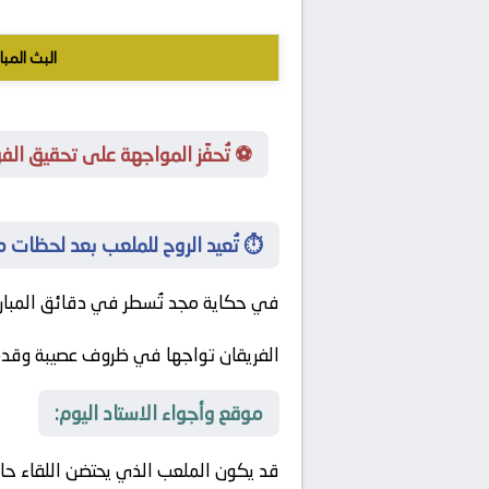
البث المبا
⚽ تُحفّز المواجهة على تحقيق الفوز وال
⏱️ تُعيد الروح للملعب بعد لحظات ملحمي
في حكاية مجد تُسطر في دقائق المبارا
الفريقان تواجها في ظروف عصيبة وقدموا
موقع وأجواء الاستاد اليوم:
قد يكون الملعب الذي يحتضن اللقاء حاصلًا على تصنيف 5 نجوم من ال