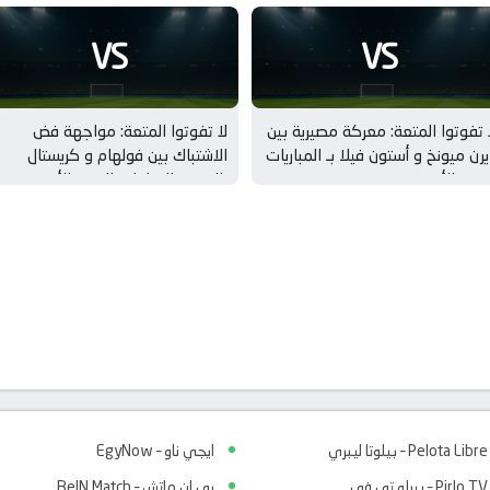
VS
VS
 تفوتوا المتعة: معركة مصيرية بين
لا تفوتوا المتعة: مواجهة فض
يرن ميونخ و أستون فيلا بـ المباريات
الاشتباك بين فولهام و كريستال
ودية للأندية
بالاس بـ المباريات الودية للأندية
Pelota Libre – بيلوتا ليبري
ايجي ناو – EgyNow
Pirlo TV – بيرلو تي في
بي ان ماتش – BeIN Match