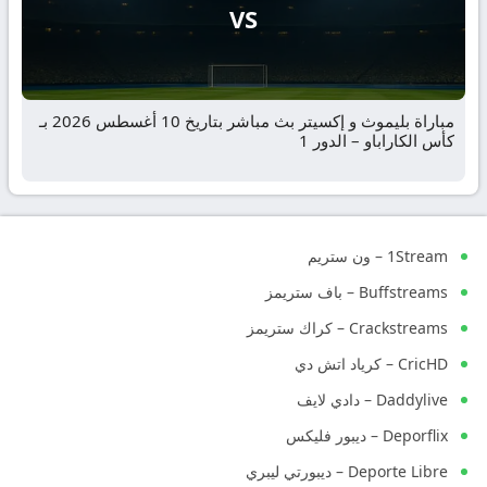
VS
مباراة بليموث و إكسيتر بث مباشر بتاريخ 10 أغسطس 2026 بـ
كأس الكاراباو – الدور 1
1Stream – ون ستريم
Buffstreams – باف ستريمز
Crackstreams – كراك ستريمز
CricHD – كرياد اتش دي
Daddylive – دادي لايف
Deporflix – ديبور فليكس
Deporte Libre – ديبورتي ليبري