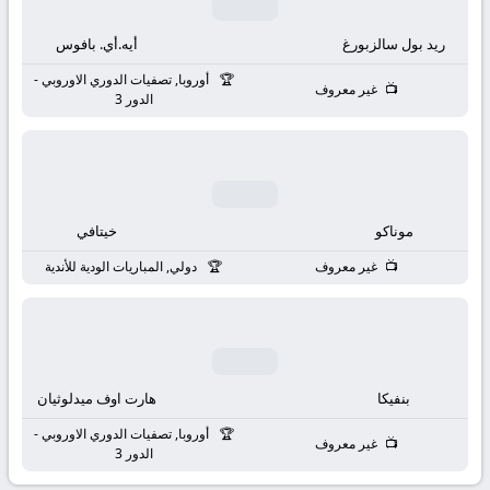
بث
ريد بول سالزبورغ
أيه.أي. بافوس
مباشر
أوروبا, تصفيات الدوري الاوروبي -
غير معروف
جوال
الدور 3
kora
live
موناكو
خيتافي
غير معروف
دولي, المباريات الودية للأندية
بنفيكا
هارت اوف ميدلوثيان
أوروبا, تصفيات الدوري الاوروبي -
غير معروف
الدور 3