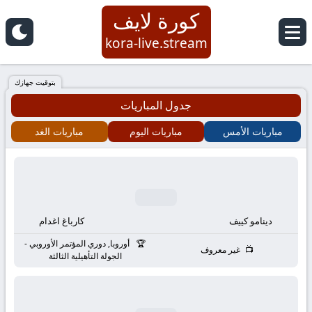
كورة لايف
كورة
kora-live.stream
لايف
بتوقيت جهازك
جدول المباريات
|
مباريات الأمس
مباريات اليوم
مباريات الغد
koora
live
|
دينامو كييف
كارباغ اغدام
مباريات
أوروبا, دوري المؤتمر الأوروبي -
غير معروف
الجولة التأهيلية الثالثة
اليوم