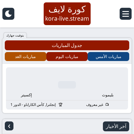
كورة لايف
كورة
kora-live.stream
لايف
بتوقيت جهازك
جدول المباريات
|
مباريات الأمس
مباريات اليوم
مباريات الغد
koora
live
|
بليموث
إكسيتر
مباريات
غير معروف
إنجلترا, كأس الكاراباو - الدور 1
اليوم
›
آخر الأخبار