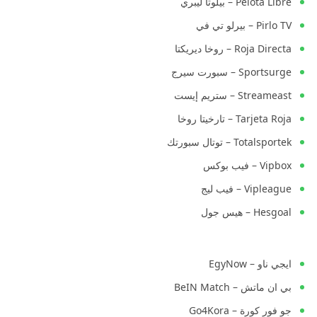
Pelota Libre – بيلوتا ليبري
Pirlo TV – بيرلو تي في
Roja Directa – روخا ديريكتا
Sportsurge – سبورت سيرج
Streameast – ستريم إيست
Tarjeta Roja – تارخيتا روخا
Totalsportek – توتال سبورتك
Vipbox – فيب بوكس
Vipleague – فيب ليج
Hesgoal – هيس جول
ايجي ناو – EgyNow
بي ان ماتش – BeIN Match
جو فور كورة – Go4Kora