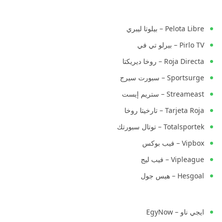
Pelota Libre – بيلوتا ليبري
Pirlo TV – بيرلو تي في
Roja Directa – روخا ديريكتا
Sportsurge – سبورت سيرج
Streameast – ستريم إيست
Tarjeta Roja – تارخيتا روخا
Totalsportek – توتال سبورتك
Vipbox – فيب بوكس
Vipleague – فيب ليج
Hesgoal – هيس جول
ايجي ناو – EgyNow