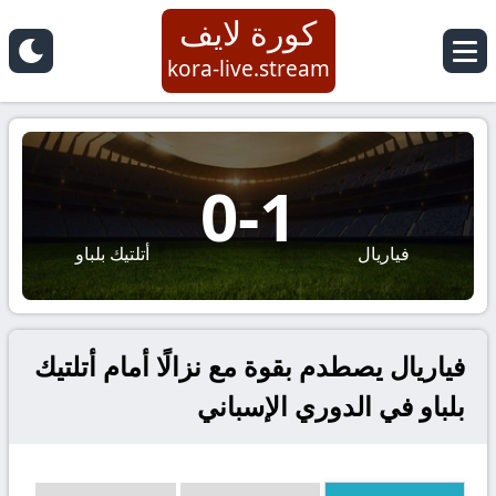
كورة لايف
kora-live.stream
0
-
1
فياريال
أتلتيك بلباو
فياريال يصطدم بقوة مع نزالًا أمام أتلتيك
بلباو في الدوري الإسباني