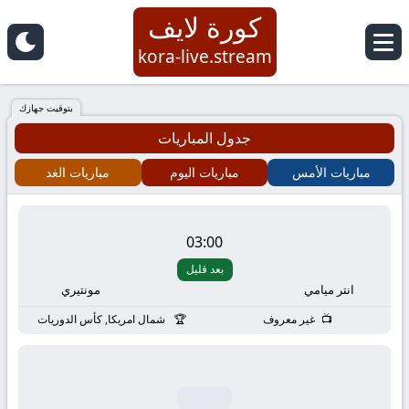
كورة لايف
كورة
kora-live.stream
لايف
بتوقيت جهازك
جدول المباريات
|
مباريات الأمس
مباريات اليوم
مباريات الغد
koora
live
03:00
بعد قليل
|
انتر ميامي
مونتيري
مباريات
غير معروف
شمال امريكا, كأس الدوريات
اليوم