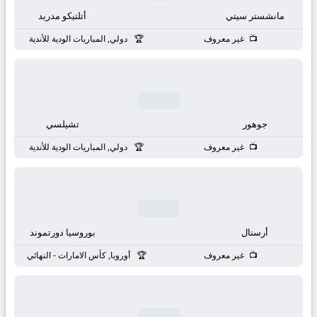
بث
مانشستر سيتي
أتلتيكو مدريد
مباشر
غير معروف
دولي, المباريات الودية للأندية
جوال
kora
جوهور
تشيلسي
live
غير معروف
دولي, المباريات الودية للأندية
أرسنال
بوروسيا دورتموند
غير معروف
أوروبا, كأس الامارات - النهائي