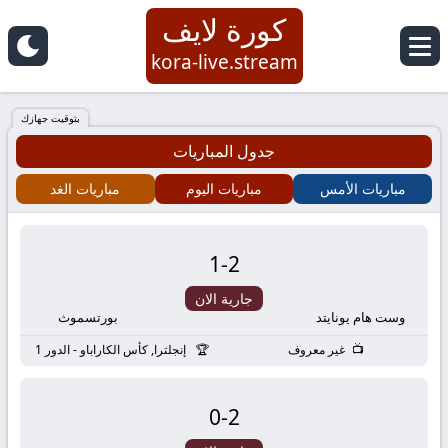
كورة لايف
كورة
kora-live.stream
لايف
بتوقيت جهازك
جدول المباريات
|
مباريات الأمس
مباريات اليوم
مباريات الغد
koora
live
1
-
2
|
جارية الان
وست هام يونايتد
بورتسموث
مباريات
غير معروف
إنجلترا, كأس الكاراباو - الدور 1
اليوم
0
-
2