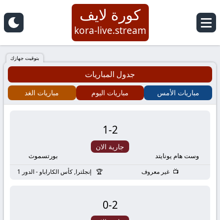
كورة لايف
كورة
kora-live.stream
لايف
بتوقيت جهازك
جدول المباريات
|
مباريات الأمس
مباريات اليوم
مباريات الغد
koora
live
1
-
2
|
جارية الان
وست هام يونايتد
بورتسموث
مباريات
غير معروف
إنجلترا, كأس الكاراباو - الدور 1
اليوم
0
-
2