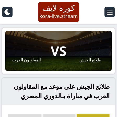
كورة لايف
kora-live.stream
VS
طلائع الجيش
المقاولون العرب
طلائع الجيش على موعد مع المقاولون
العرب في مباراة بـالدوري المصري