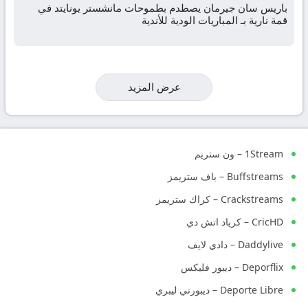
باريس سان جيرمان يصطدم بطموحات مانشستر يونايتد في
قمة نارية بـ المباريات الودية للأندية
عرض المزيد
1Stream – ون ستريم
Buffstreams – باف ستريمز
Crackstreams – كراك ستريمز
CricHD – كرياد اتش دي
Daddylive – دادي لايف
Deporflix – ديبور فليكس
Deporte Libre – ديبورتي ليبري