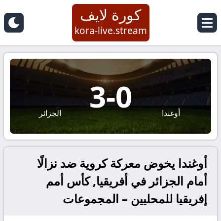
كورة لايف
kora-live.stream
3
-
0
أوغندا
الجزائر
أوغندا يخوض معركة كروية ضد نزالًا
أمام الجزائر في أفريقيا, كأس أمم
إفريقيا للمحليين – المجموعات