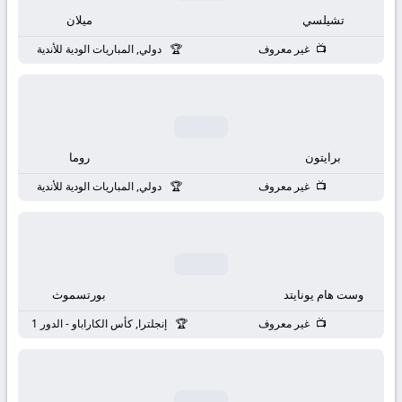
بث
تشيلسي
ميلان
مباشر
غير معروف
دولي, المباريات الودية للأندية
جوال
kora
برايتون
روما
live
غير معروف
دولي, المباريات الودية للأندية
وست هام يونايتد
بورتسموث
غير معروف
إنجلترا, كأس الكاراباو - الدور 1