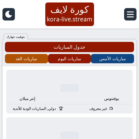
كورة لايف
كورة
kora-live.stream
لايف
بتوقيت جهازك
جدول المباريات
|
مباريات الأمس
مباريات اليوم
مباريات الغد
koora
live
|
يوفنتوس
إنتر ميلان
مباريات
غير معروف
دولي, المباريات الودية للأندية
اليوم