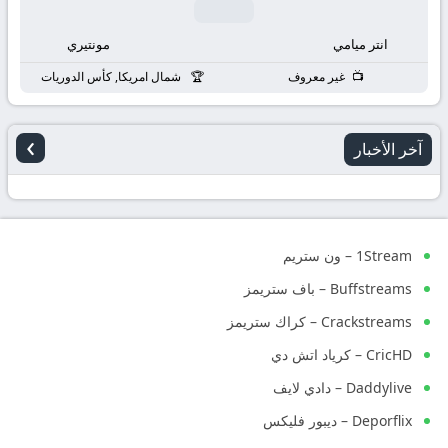
انتر ميامي
مونتيري
غير معروف
شمال امريكا, كأس الدوريات
›
آخر الأخبار
1Stream – ون ستريم
Buffstreams – باف ستريمز
Crackstreams – كراك ستريمز
CricHD – كرياد اتش دي
Daddylive – دادي لايف
Deporflix – ديبور فليكس