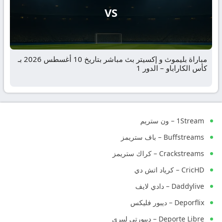
VS
مباراة بليموث و إكسيتر بث مباشر بتاريخ 10 أغسطس 2026 بـ
كأس الكاراباو – الدور 1
1Stream – ون ستريم
Buffstreams – باف ستريمز
Crackstreams – كراك ستريمز
CricHD – كرياد اتش دي
Daddylive – دادي لايف
Deporflix – ديبور فليكس
Deporte Libre – ديبورتي ليبري