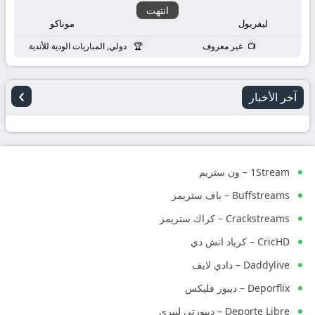
انتهت
ليفربول
موناكو
غير معروف
دولي, المباريات الودية للأندية
›
آخر الأخبار
1Stream – ون ستريم
Buffstreams – باف ستريمز
Crackstreams – كراك ستريمز
CricHD – كرياد اتش دي
Daddylive – دادي لايف
Deporflix – ديبور فليكس
Deporte Libre – ديبورتي ليبري