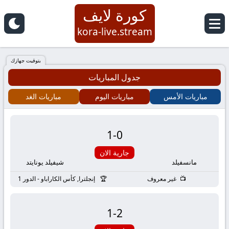
كورة لايف
كورة
kora-live.stream
لايف
بتوقيت جهازك
جدول المباريات
|
مباريات الأمس
مباريات اليوم
مباريات الغد
koora
live
1
-
0
|
جارية الان
مانسفيلد
شيفيلد يونايتد
مباريات
غير معروف
إنجلترا, كأس الكاراباو - الدور 1
اليوم
1
-
2