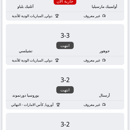
بث
جارية الان
أولمبيك مارسيليا
أتلتيك بلباو
مباشر
غير معروف
دولي, المباريات الودية للأندية
جوال
3
-
3
kora
انتهت
جوهور
تشيلسي
live
غير معروف
دولي, المباريات الودية للأندية
3
-
2
انتهت
أرسنال
بوروسيا دورتموند
غير معروف
أوروبا, كأس الامارات - النهائي
3
-
2