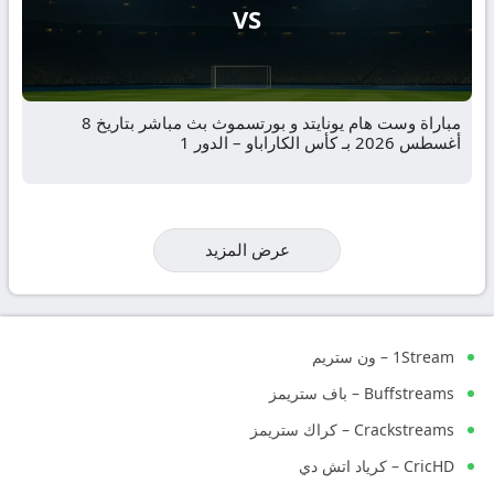
VS
مباراة وست هام يونايتد و بورتسموث بث مباشر بتاريخ 8
أغسطس 2026 بـ كأس الكاراباو – الدور 1
عرض المزيد
1Stream – ون ستريم
Buffstreams – باف ستريمز
Crackstreams – كراك ستريمز
CricHD – كرياد اتش دي