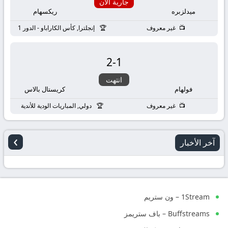
بث
جارية الان
ميدلزبره
ريكسهام
مباشر
غير معروف
إنجلترا, كأس الكاراباو - الدور 1
جوال
2
-
1
kora
انتهت
فولهام
كريستال بالاس
live
غير معروف
دولي, المباريات الودية للأندية
›
آخر الأخبار
1Stream – ون ستريم
Buffstreams – باف ستريمز