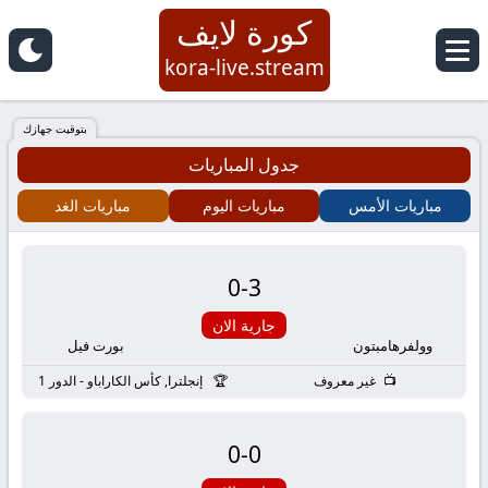
كورة لايف
كورة
kora-live.stream
لايف
بتوقيت جهازك
جدول المباريات
|
مباريات الأمس
مباريات اليوم
مباريات الغد
koora
live
0
-
3
|
جارية الان
وولفرهامبتون
بورت فيل
مباريات
غير معروف
إنجلترا, كأس الكاراباو - الدور 1
اليوم
0
-
0