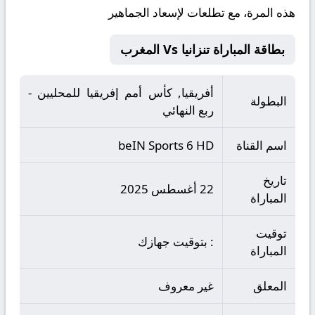
هذه المرة، مع تطلعات لإسعاد الجماهير
بطاقة المباراة تنزانيا Vs المغرب
أفريقيا, كأس أمم إفريقيا للمحليين -
البطولة
ربع النهائي
اسم القناة
beIN Sports 6 HD
تاريخ
22 أغسطس 2025
المباراة
توقيت
: بتوقيت جهازك
المباراة
المعلق
غير معروف