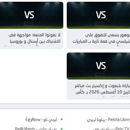
VS
VS
وهور يسعى للتفوق على
لا تفوتوا المتعة: مواجهة فض
يلسي في قمة نارية بـ المباريات
الاشتباك بين أرسنال و بوروسيا
ودية للأندية
دورتموند بـ كأس الامارات – النهائي
VS
اراة بليموث و إكسيتر بث مباشر
بتاريخ 10 أغسطس 2026 بـ كأس
كاراباو – الدور 1
Pelota Libre – بيلوتا ليبري
ايجي ناو – EgyNow
Pirlo TV – بيرلو تي في
بي ان ماتش – BeIN Match