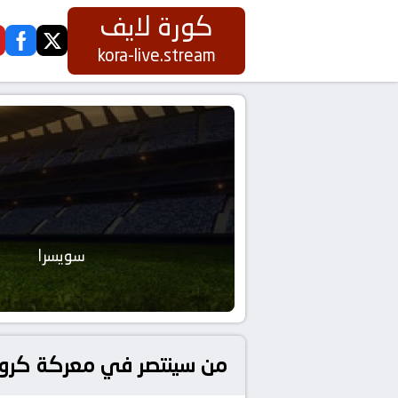
كورة لايف
ook
twitter
kora-live.stream
سويسرا
من سينتصر في معركة كروية