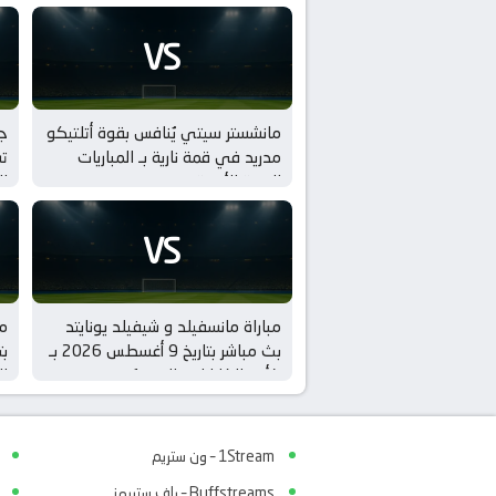
VS
مانشستر سيتي يُنافس بقوة أتلتيكو
ج
مدريد في قمة نارية بـ المباريات
تش
الودية للأندية
ال
VS
مباراة مانسفيلد و شيفيلد يونايتد
مب
بث مباشر بتاريخ 9 أغسطس 2026 بـ
كأس الكاراباو – الدور 1
ال
1Stream – ون ستريم
Buffstreams – باف ستريمز