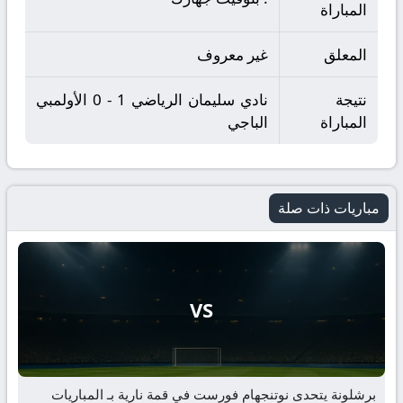
المباراة
المعلق
غير معروف
نتيجة
نادي سليمان الرياضي 1 - 0 الأولمبي
المباراة
الباجي
مباريات ذات صلة
VS
برشلونة يتحدى نوتنجهام فورست في قمة نارية بـ المباريات