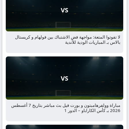
VS
لا تفوتوا المتعة: مواجهة فض الاشتباك بين فولهام و كريستال
بالاس بـ المباريات الودية للأندية
VS
مباراة وولفرهامبتون و بورت فيل بث مباشر بتاريخ 7 أغسطس
2026 بـ كأس الكاراباو – الدور 1