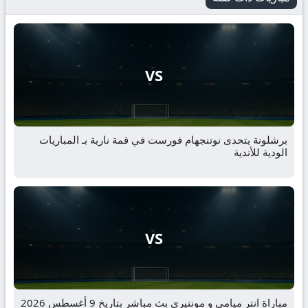
VS
برشلونة يتحدى نوتنجهام فورست في قمة نارية بـ المباريات
الودية للأندية
VS
مباراة انتر ميامي و مونتيري بث مباشر بتاريخ 9 أغسطس 2026