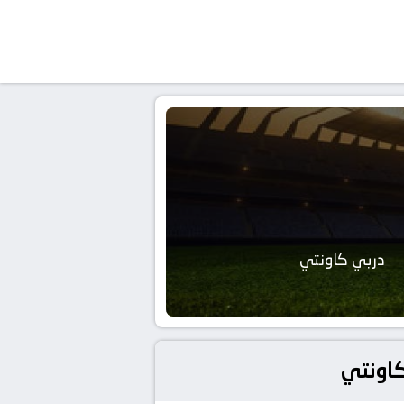
دربي كاونتي
كاونتي