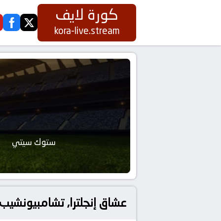
كورة لايف
ook
twitter
kora-live.stream
ستوك سيتي
عشاق إنجلترا, تشامبيونشي