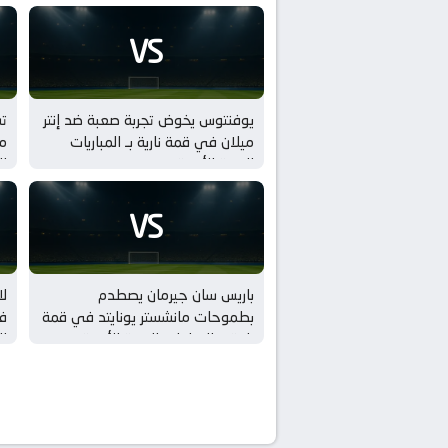
VS
يوفنتوس يخوض تجربة صعبة ضد إنتر
ت
ميلان في قمة نارية بـ المباريات
مي
الودية للأندية
ال
VS
باريس سان جيرمان يصطدم
لا
بطموحات مانشستر يونايتد في قمة
في
نارية بـ المباريات الودية للأندية
ال