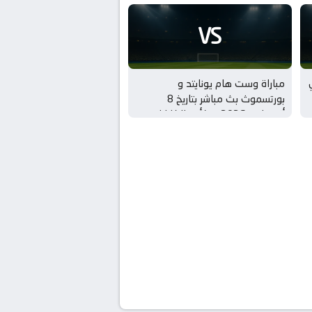
VS
مباراة وست هام يونايتد و
بورتسموث بث مباشر بتاريخ 8
أغسطس 2026 بـ كأس الكاراباو –
الدور 1