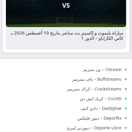
VS
مباراة بليموث و إكسيتر بث مباشر بتاريخ 10 أغسطس 2026 بـ
كأس الكاراباو – الدور 1
1Stream – ون ستريم
Buffstreams – باف ستريمز
Crackstreams – كراك ستريمز
CricHD – كرياد اتش دي
Daddylive – دادي لايف
Deporflix – ديبور فليكس
Deporte Libre – ديبورتي ليبري