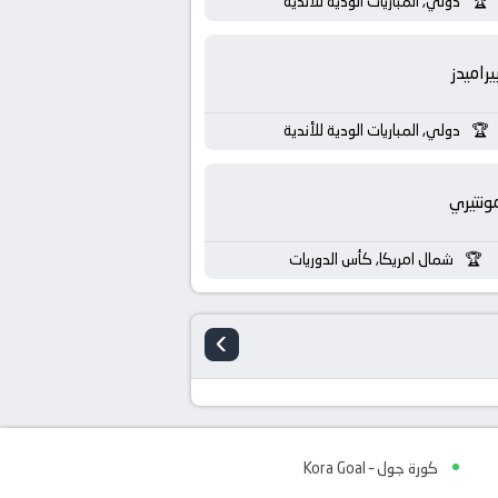
دولي, المباريات الودية للأندية
يراميدز
دولي, المباريات الودية للأندية
ونتيري
شمال امريكا, كأس الدوريات
›
كورة جول – Kora Goal