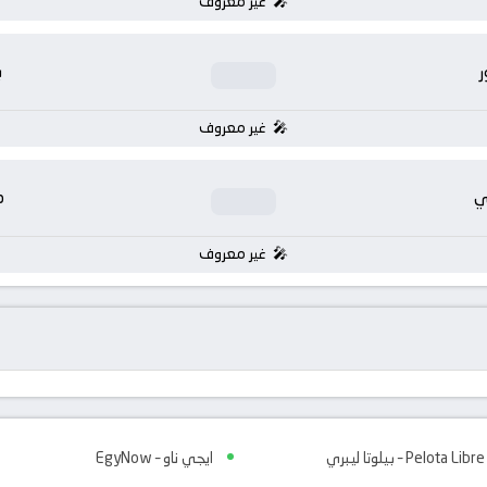
غير معروف
ر
ب
غير معروف
ي
م
غير معروف
Pelota Libre – بيلوتا ليبري
ايجي ناو – EgyNow