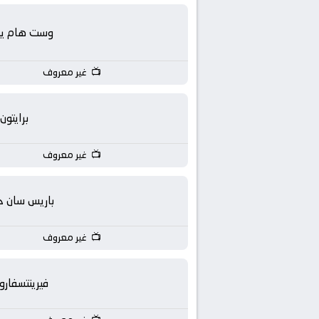
بث
مباشر
وست هام يون
جوال
غير معروف
kora
برايتون
live
غير معروف
باريس سان ج
غير معروف
فيرينتسفار