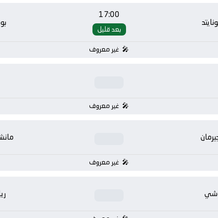
17:00
ايتد
بو
بعد قليل
غير معروف
غير معروف
يرمان
مانشس
غير معروف
وشي
ري