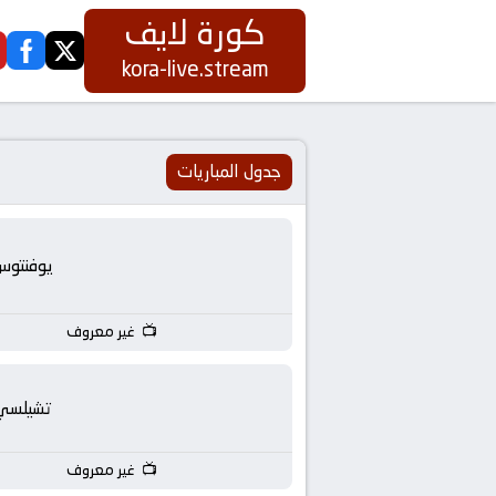
كورة لايف
ook
twitter
كورة
kora-live.stream
لايف
|
جدول المباريات
koora
يوفنتوس
live
|
غير معروف
مباريات
تشيلسي
اليوم
غير معروف