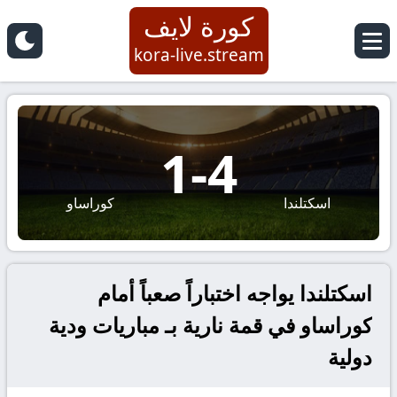
كورة لايف
kora-live.stream
1
-
4
اسكتلندا
كوراساو
اسكتلندا يواجه اختباراً صعباً أمام
كوراساو في قمة نارية بـ مباريات ودية
دولية