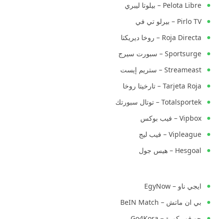
Pelota Libre – بيلوتا ليبري
Pirlo TV – بيرلو تي في
Roja Directa – روخا ديريكتا
Sportsurge – سبورت سيرج
Streameast – ستريم إيست
Tarjeta Roja – تارخيتا روخا
Totalsportek – توتال سبورتك
Vipbox – فيب بوكس
Vipleague – فيب ليج
Hesgoal – هيس جول
ايجي ناو – EgyNow
بي ان ماتش – BeIN Match
جو فور كورة – Go4Kora