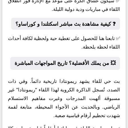
✅ سيكون عشاق الكرة على موعد مع الإثارة فور انطلاق
اللقاء في مباريات ودية دولية الليلة.
❓ كيفية مشاهدة بث مباشر اسكتلندا و كوراساو؟
✅ تابعنا هنا للحصول على تغطية حية ولحظية لكافة أحداث
اللقاء لحظة بلحظة.
💥 من يملك الأفضلية؟ تاريخ المواجهات المباشرة
بث حي للقاء يشهد ريمونتادا تاريخية دائماً. وفي ذات
الصدد، تُسجل الذاكرة الكروية لهذا اللقاء “ريمونتادا” غير
مسبوقة ألهبت المدرجات وغيرت مفاهيم الاستسلام
الرياضي. وبالحديث عن الأجواء المحيطة، متابعة لقمة
شهدت تحطيم أرقام قياسية صعبة.