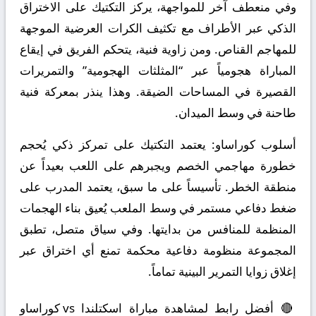
وفي منعطف آخر للمواجهة، يركز التكتيك على الاختراق
الذكي عبر الأطراف مع تكثيف الكرات العرضية الموجهة
للمهاجم القناص. ومن زاوية فنية، يتحكم الفريق في إيقاع
المباراة هجومياً عبر “المثلثات الهجومية” والتمريرات
القصيرة في المساحات الضيقة. وهذا ينذر بمعركة فنية
طاحنة في وسط الميدان.
أسلوب كوراساو:
يعتمد التكتيك على تمركز ذكي يُحجم
خطورة مهاجمي الخصم ويجبرهم على اللعب بعيداً عن
منطقة الخطر. تأسيساً على ما سبق، يعتمد المدرب على
ضغط دفاعي مستمر في وسط الملعب يُعيق بناء الهجمات
المنظمة للمنافس من بدايتها. وفي سياق متصل، تطبق
المجموعة منظومة دفاعية محكمة تمنع أي اختراق عبر
إغلاق زوايا التمرير البينية تماماً.
🔴 أفضل رابط لمشاهدة مباراة اسكتلندا vs كوراساو