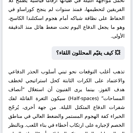
تحمل مواجهة الليلة في طياتها أرقاماً قياسية يطمح كلا
الفريقين لتحطيمها، فمنذ سنوات لم ينجح كوراساو في
الحفاظ على نظافة شباكه أمام هجوم اسكتلندا الكاسح،
وهو ما يجعل الدفاع اليوم تحت ضغط هائل منذ الدقيقة
الأولى.
💥 كيف يقيّم المحللون اللقاء؟
تذهب أغلب التوقعات نحو تبني أسلوب الحذر الدفاعي
والاعتماد على الكرات الثابتة كحل استراتيجي لخطف
هدف الفوز. بينما يرى الفنيون أن استغلال “أنصاف
المساحات” (Half-spaces) سيكون الثغرة القاتلة لفك
شفرات الدفاع المتكتل الليلة. من جهة أخرى، يُرجّح
الخبراء كفة الهجوم المستمر والضغط العالي في مناطق
الخصم لإجباره على ارتكاب أخطاء في بناء اللعب. وبالنظر