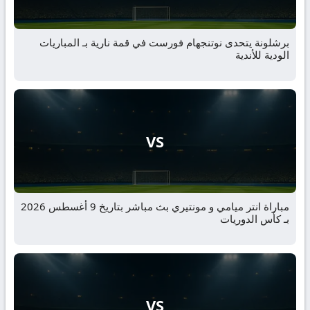
برشلونة يتحدى نوتنجهام فورست في قمة نارية بـ المباريات
الودية للأندية
VS
مباراة انتر ميامي و مونتيري بث مباشر بتاريخ 9 أغسطس 2026
بـ كأس الدوريات
VS