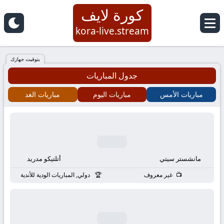
كورة لايف
كورة
kora-live.stream
لايف
بتوقيت جهازك
جدول المباريات
|
مباريات الأمس
مباريات اليوم
مباريات الغد
koora
live
|
مانشستر سيتي
أتلتيكو مدريد
مباريات
غير معروف
دولي, المباريات الودية للأندية
اليوم