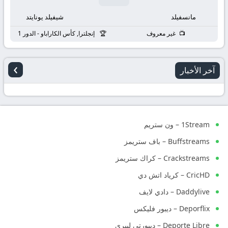
مانسفيلد
شيفيلد يونايتد
غير معروف
إنجلترا, كأس الكاراباو - الدور 1
›
آخر الأخبار
1Stream – ون ستريم
Buffstreams – باف ستريمز
Crackstreams – كراك ستريمز
CricHD – كرياد اتش دي
Daddylive – دادي لايف
Deporflix – ديبور فليكس
Deporte Libre – ديبورتي ليبري