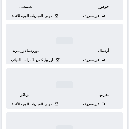
بث
جوهور
تشيلسي
مباشر
غير معروف
دولي, المباريات الودية للأندية
جوال
kora
أرسنال
بوروسيا دورتموند
live
غير معروف
أوروبا, كأس الامارات - النهائي
ليفربول
موناكو
غير معروف
دولي, المباريات الودية للأندية