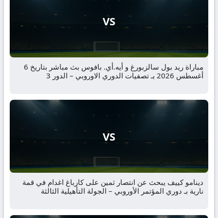
VS
مباراة ريد بول سالزبورغ و أيه.أي. بافوس بث مباشر بتاريخ 6
أغسطس 2026 بـ تصفيات الدوري الاوروبي – الدور 3
VS
دينامو كييف يبحث عن انتصار ثمين على كارباغ اغدام في قمة
نارية بـ دوري المؤتمر الأوروبي – الجولة التأهيلية الثالثة