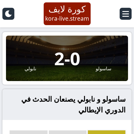
كورة لايف
kora-live.stream
2
-
0
ساسولو
نابولي
ساسولو و نابولي يصنعان الحدث في
الدوري الإيطالي