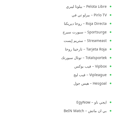
Pelota Libre – بيلوتا ليبري
Pirlo TV – بيرلو تي في
Roja Directa – روخا ديريكتا
Sportsurge – سبورت سيرج
Streameast – ستريم إيست
Tarjeta Roja – تارخيتا روخا
Totalsportek – توتال سبورتك
Vipbox – فيب بوكس
Vipleague – فيب ليج
Hesgoal – هيس جول
ايجي ناو – EgyNow
بي ان ماتش – BeIN Match