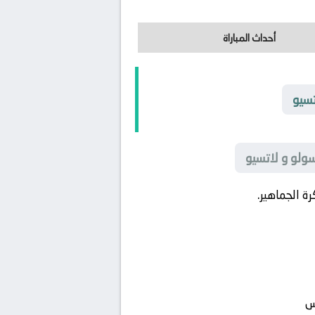
أحداث المباراة
تسيو
سولو و لاتسيو
 الجماهير.
س