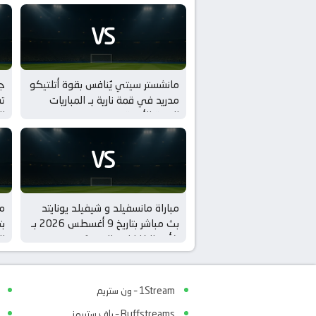
VS
مانشستر سيتي يُنافس بقوة أتلتيكو
ج
مدريد في قمة نارية بـ المباريات
تش
الودية للأندية
ال
VS
مباراة مانسفيلد و شيفيلد يونايتد
مب
بث مباشر بتاريخ 9 أغسطس 2026 بـ
كأس الكاراباو – الدور 1
ال
1Stream – ون ستريم
Buffstreams – باف ستريمز