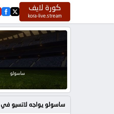
كورة لايف
ook
twitter
kora-live.stream
ساسولو
ساسولو يواجه لاتسيو في م