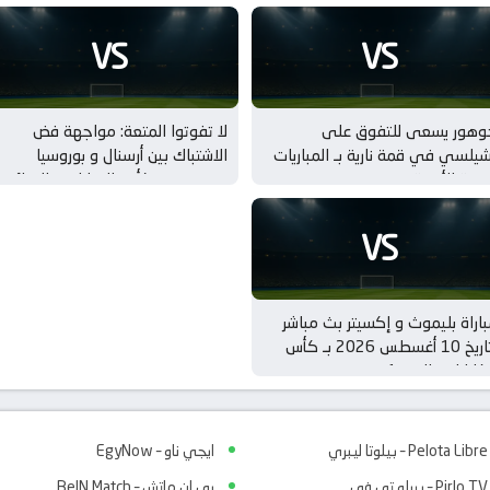
VS
VS
وهور يسعى للتفوق على
لا تفوتوا المتعة: مواجهة فض
يلسي في قمة نارية بـ المباريات
الاشتباك بين أرسنال و بوروسيا
ودية للأندية
دورتموند بـ كأس الامارات – النهائي
VS
اراة بليموث و إكسيتر بث مباشر
بتاريخ 10 أغسطس 2026 بـ كأس
كاراباو – الدور 1
Pelota Libre – بيلوتا ليبري
ايجي ناو – EgyNow
Pirlo TV – بيرلو تي في
بي ان ماتش – BeIN Match