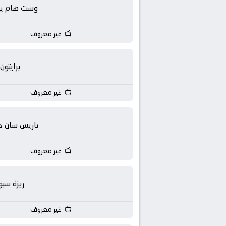
بث
وست هام يون
مباشر
غير معروف
جوال
برايتون
kora
غير معروف
live
باريس سان ج
غير معروف
ريزة سبو
غير معروف