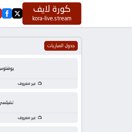
كورة لايف
ook
twitter
كورة
kora-live.stream
لايف
|
جدول المباريات
koora
يوفنتوس
live
غير معروف
|
مباريات
تشيلسي
اليوم
غير معروف