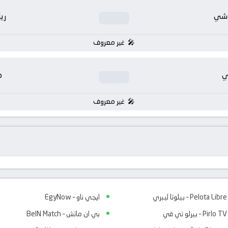
وشي
ري
غير معروف
ي
م
غير معروف
Pelota Libre – بيلوتا ليبري
ايجي ناو – EgyNow
Pirlo TV – بيرلو تي في
بي ان ماتش – BeIN Match