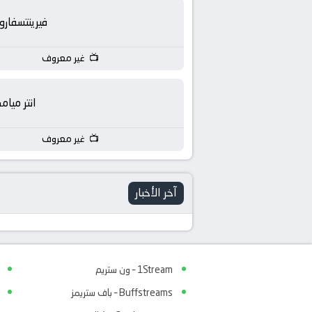
فيرينتسفار
غير معروف
انتر ميام
غير معروف
آخر الأخبار
1Stream – ون ستريم
Buffstreams – باف ستريمز