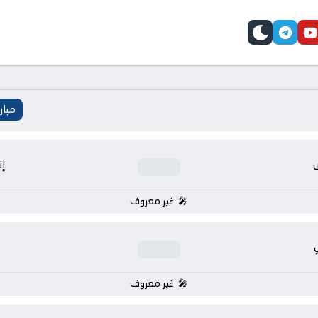
telegram
skin
youtube
faceb
مبار
إن
غير معروف
غير معروف