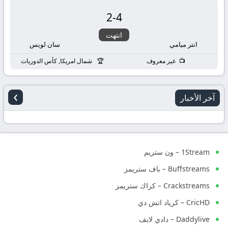
2
-
4
انتهت
انتر ميامي
سان لويس
غير معروف
شمال امريكا, كأس الدوريات
›
آخر الأخبار
1Stream – ون ستريم
Buffstreams – باف ستريمز
Crackstreams – كراك ستريمز
CricHD – كرياد اتش دي
Daddylive – دادي لايف