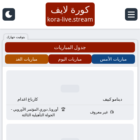
كورة لايف
كورة
kora-live.stream
لايف
بتوقيت جهازك
جدول المباريات
|
مباريات الأمس
مباريات اليوم
مباريات الغد
koora
live
|
دينامو كييف
كارباغ اغدام
مباريات
أوروبا, دوري المؤتمر الأوروبي -
غير معروف
الجولة التأهيلية الثالثة
اليوم