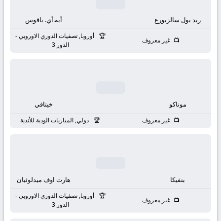
بث
ريد بول سالزبورغ
أيه.أي. بافوس
مباشر
أوروبا, تصفيات الدوري الاوروبي -
غير معروف
جوال
الدور 3
kora
live
موناكو
خيتافي
غير معروف
دولي, المباريات الودية للأندية
بنفيكا
هارت اوف ميدلوثيان
أوروبا, تصفيات الدوري الاوروبي -
غير معروف
الدور 3